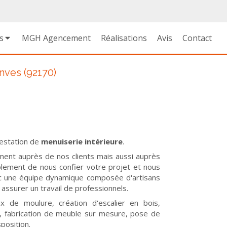
s
MGH Agencement
Réalisations
Avis
Contact
nves (92170)
restation de
menuiserie intérieure
.
nt auprès de nos clients mais aussi auprès
mplement de nous confier votre projet et nous
ec une équipe dynamique composée d'artisans
assurer un travail de professionnels.
ux de moulure, création d'escalier en bois,
n, fabrication de meuble sur mesure, pose de
position.