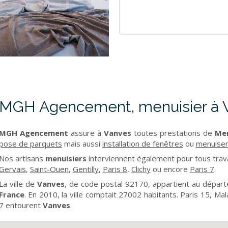
MGH Agencement, menuisier à 
MGH Agencement
assure à
Vanves
toutes prestations de
Men
pose de parquets
mais aussi
installation de fenêtres
ou
menuiser
Nos artisans
menuisiers
interviennent également pour tous tra
Gervais
,
Saint-Ouen
,
Gentilly
,
Paris 8
,
Clichy
ou encore
Paris 7
.
La ville de
Vanves
, de code postal 92170, appartient au dépa
France
. En 2010, la ville comptait 27002 habitants. Paris 15, Ma
7 entourent
Vanves
.