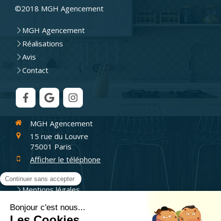
©2018 MGH Agencement
MGH Agencement
Réalisations
Avis
Contact
MGH Agencement
15 rue du Louvre
75001
Paris
Afficher le téléphone
Plan du site
Mentions légales
Aménagement intérieur, aménagement de cuisine,
aménagement de dressing, fabrication de meuble sur