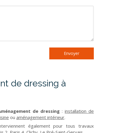
Envoyer
 de dressing à
ménagement de dressing
:
installation de
sine
ou
aménagement intérieur
.
terviennent également pour tous travaux
is 2
,
Paris 4
,
Clichy
,
Le Pré-Saint-Gervais
.