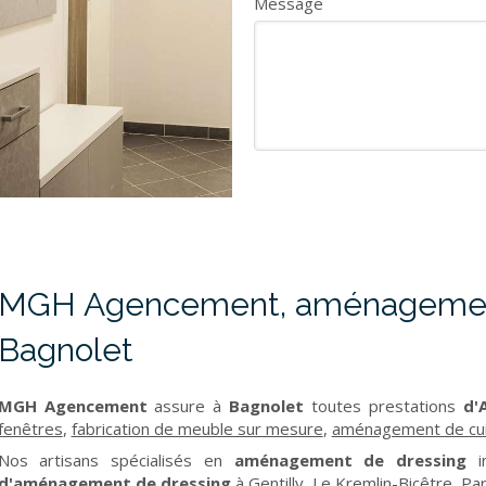
Message
MGH Agencement, aménagement
Bagnolet
MGH Agencement
assure à
Bagnolet
toutes prestations
d'A
fenêtres
,
fabrication de meuble sur mesure
,
aménagement de cui
Nos artisans spécialisés en
aménagement de dressing
in
d'aménagement de dressing
à
Gentilly
,
Le Kremlin-Bicêtre
,
Par