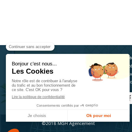
© MGH Agencement Paris 1er
M
Menuiserie Paris (75)
Ré
Av
Expert en aménagement de
cuisines, menuiserie intérieure,
Co
menuiserie générale, pose de
parquets, installation de fenêtres,
fabrication de meubles sur
mesure, aménagement intérieur,
aménagement de dressing
©2018 MGH Agencement